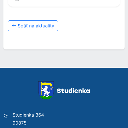
Späť na aktuality
Studienka 364
90875