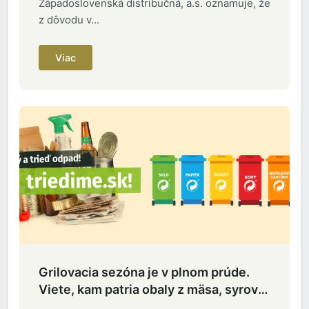
Západoslovenská distribučná, a.s. oznamuje, že
z dôvodu v...
Viac
Grilovacia sezóna je v plnom prúde.
Viete, kam patria obaly z mäsa, syrov
či nápojov?