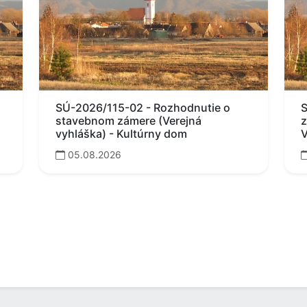
SÚ-2026/115-02 - Rozhodnutie o
S
stavebnom zámere (Verejná
z
vyhláška) - Kultúrny dom
V
05.08.2026