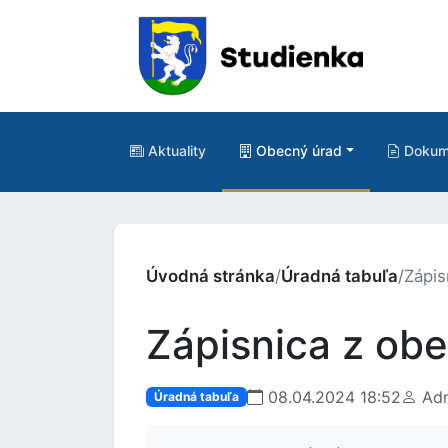
Aktuality
Obecný úrad
Dokum
Úvodná stránka
/
Úradná tabuľa
/
Zápis
Zápisnica z ob
08.04.2024 18:52
Adm
Úradná tabuľa