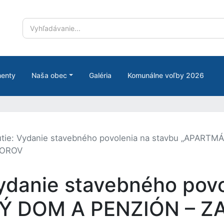
enty
Naša obec
Galéria
Komunálne voľby 2026
tie: Vydanie stavebného povolenia na stavbu „APAR
IOROV
ydanie stavebného povo
 DOM A PENZIÓN – ZA