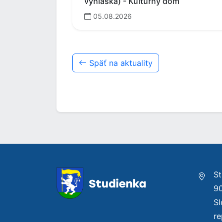
vyhláška) - Kultúrny dom
05.08.2026
Späť na aktuality
St
9
S
re