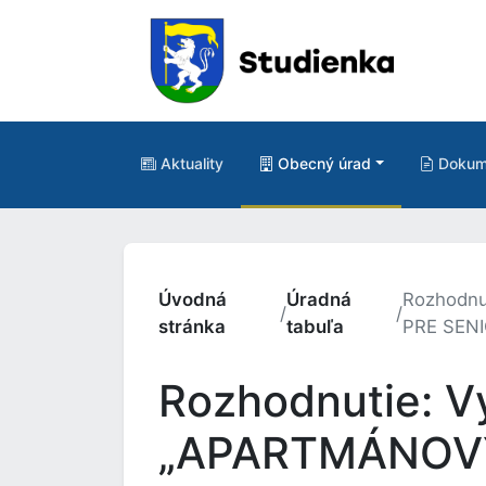
Aktuality
Obecný úrad
Dokum
Úvodná
Úradná
Rozhodnu
/
/
stránka
tabuľa
PRE SEN
Rozhodnutie: V
„APARTMÁNOVÝ