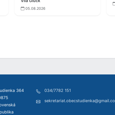
Vila Gluck
05.08.2026
udienka 364
034/7782 151
0875
sekretariat.obecstudienka@gmail.c
lovenská
publika