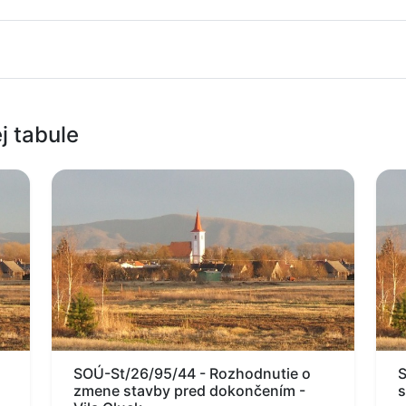
j tabule
SOÚ-St/26/95/44 - Rozhodnutie o
S
zmene stavby pred dokončením -
s