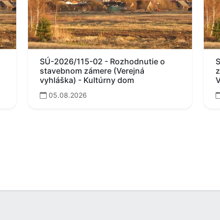
SÚ-2026/115-02 - Rozhodnutie o
S
stavebnom zámere (Verejná
z
vyhláška) - Kultúrny dom
V
05.08.2026