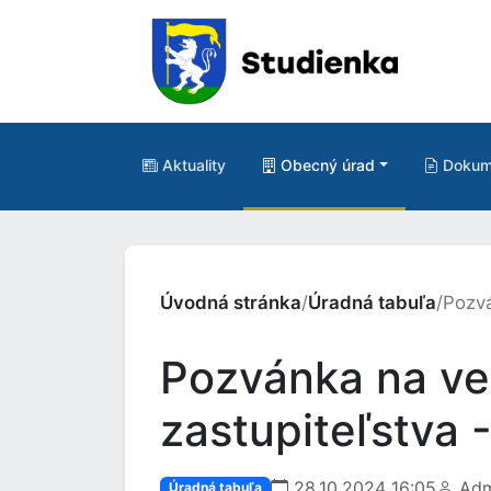
Aktuality
Obecný úrad
Dokum
Úvodná stránka
/
Úradná tabuľa
/
Pozvá
Pozvánka na ve
zastupiteľstva 
28.10.2024 16:05
Adm
Úradná tabuľa