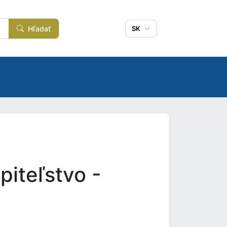
Hľadať
SK
iteľstvo -