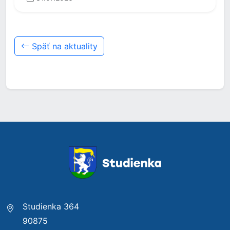
Späť na aktuality
Studienka 364
90875