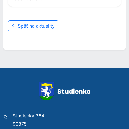
Späť na aktuality
Studienka 364
90875