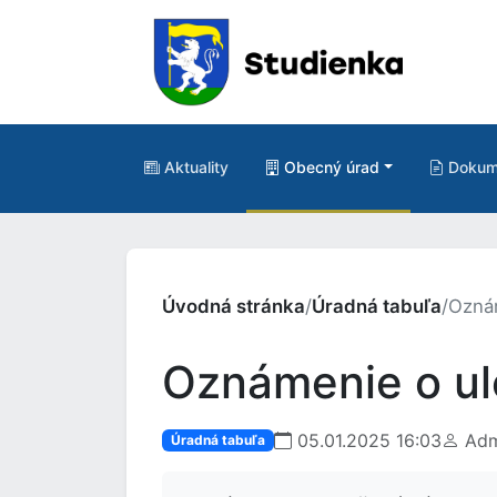
Aktuality
Obecný úrad
Dokum
Úvodná stránka
/
Úradná tabuľa
/
Oznám
Oznámenie o ul
05.01.2025 16:03
Adm
Úradná tabuľa