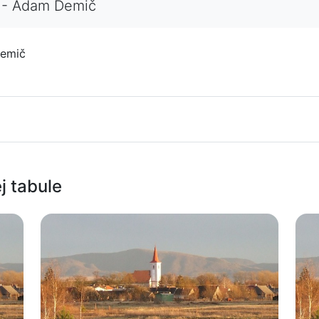
y - Adam Demič
Demič
j tabule