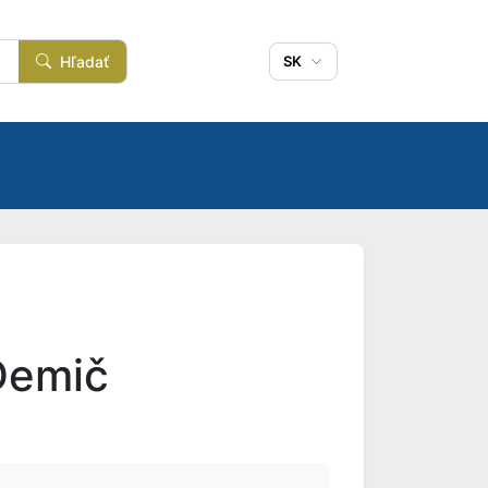
Hľadať
SK
Demič