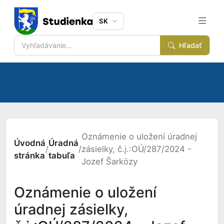
SK
Hľadať
Oznámenie o uložení úradnej
Úvodná
Úradná
/
/
zásielky, č.j.:OÚ/287/2024 -
stránka
tabuľa
Jozef Šarközy
Oznámenie o uložení
úradnej zásielky,