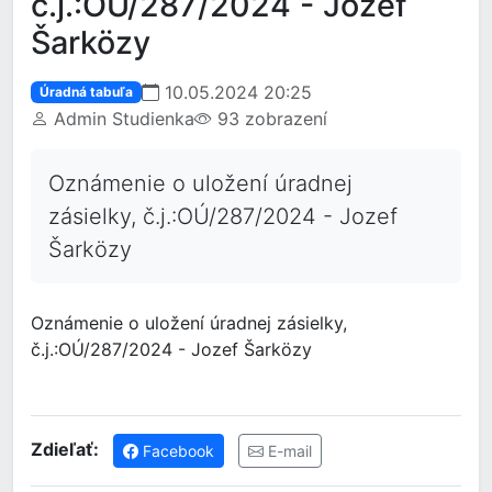
č.j.:OÚ/287/2024 - Jozef
Šarközy
10.05.2024 20:25
Úradná tabuľa
Admin Studienka
93 zobrazení
Oznámenie o uložení úradnej
zásielky, č.j.:OÚ/287/2024 - Jozef
Šarközy
Oznámenie o uložení úradnej zásielky,
č.j.:OÚ/287/2024 - Jozef Šarközy
Zdieľať:
Facebook
E-mail