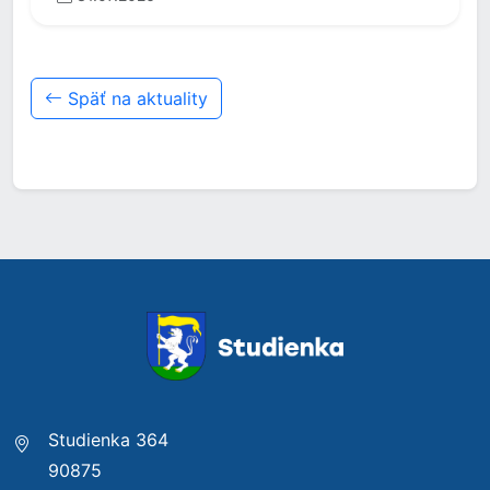
Späť na aktuality
Studienka 364
90875