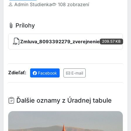
Admin Studienka
108 zobrazení
Prílohy
Zmluva_8093392279_zverejnenie
209.57 KB
Zdieľať:
Facebook
E-mail
Ďalšie oznamy z Úradnej tabule