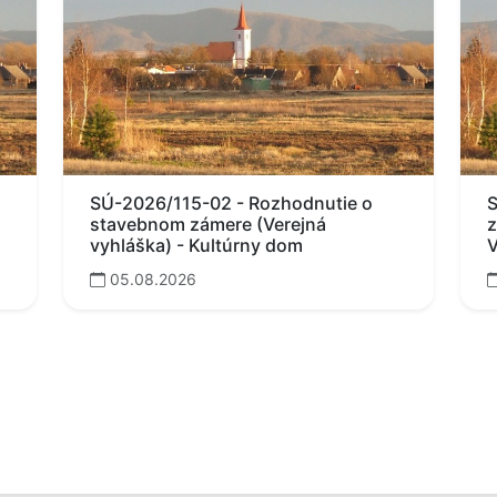
SÚ-2026/115-02 - Rozhodnutie o
S
stavebnom zámere (Verejná
z
vyhláška) - Kultúrny dom
V
05.08.2026