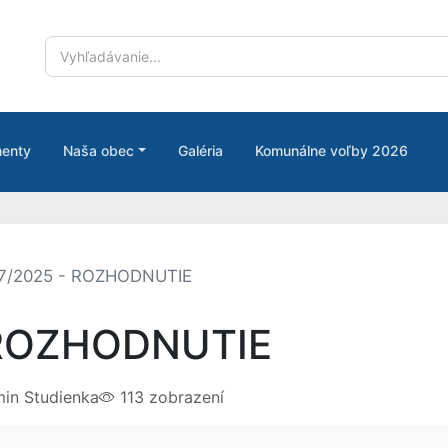
enty
Naša obec
Galéria
Komunálne voľby 2026
7/2025 - ROZHODNUTIE
 ROZHODNUTIE
in Studienka
113 zobrazení