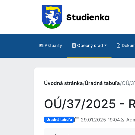
Aktuality
Obecný úrad
Dokum
Úvodná stránka
/
Úradná tabuľa
/
OÚ/3
OÚ/37/2025 -
29.01.2025 19:04
Adm
Úradná tabuľa