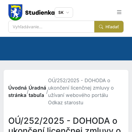
SK
Hľadať
OÚ/252/2025 - DOHODA o
Úvodná
Úradná
ukončení licenčnej zmluvy o
/
/
stránka
tabuľa
užívaní webového portálu
Odkaz starostu
OÚ/252/2025 - DOHODA o
ukončení licenčnej zmluvy o