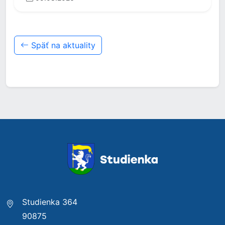
Späť na aktuality
Studienka 364
90875