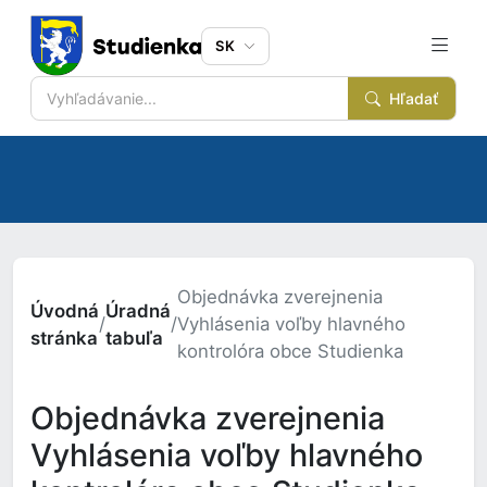
SK
Hľadať
Objednávka zverejnenia
Úvodná
Úradná
/
/
Vyhlásenia voľby hlavného
stránka
tabuľa
kontrolóra obce Studienka
Objednávka zverejnenia
Vyhlásenia voľby hlavného