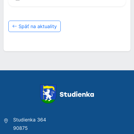
Späť na aktuality
Studienka 364
90875