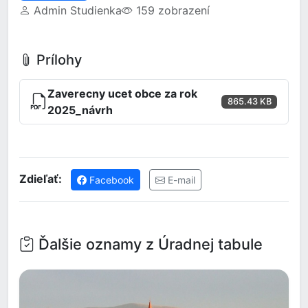
Admin Studienka
159 zobrazení
Prílohy
Zaverecny ucet obce za rok
865.43 KB
2025_návrh
Zdieľať:
Facebook
E-mail
Ďalšie oznamy z Úradnej tabule