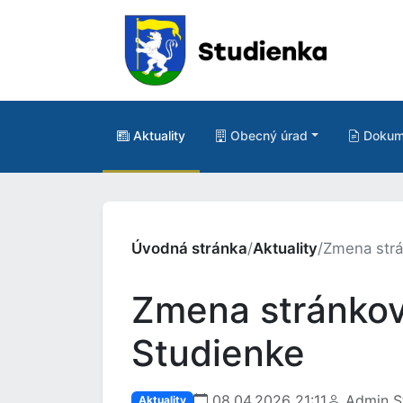
Aktuality
Obecný úrad
Dokum
Úvodná stránka
/
Aktuality
/
Zmena strá
Zmena stránkov
Studienke
08.04.2026 21:11
Admin S
Aktuality