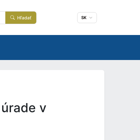
Hľadať
SK
úrade v