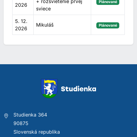
+ rozsvietenie prvej
Plánované
2026
sviece
5. 12.
Mikuláš
Plánované
2026
Studienka 364
90875
Slovenská republika