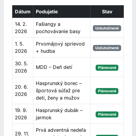
Dátum
Podujatie
Stav
14. 2.
Fašiangy a
Uskutočnené
2026
pochovávanie basy
1. 5.
Prvomájový sprievod
Uskutočnené
2026
+ hudba
30. 5.
MDD – Deň detí
Plánované
2026
Hasprunský borec –
20. 6.
športová súťaž pre
Plánované
2026
deti, ženy a mužov
19. 9.
Hasprunský dubák –
Plánované
2026
jarmok
Prvá adventná nedeľa
29. 11.