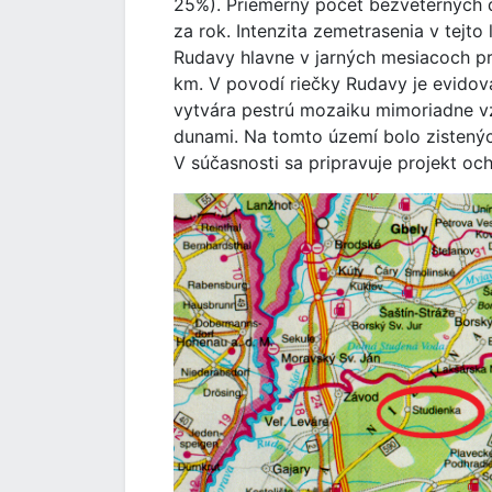
25%). Priemerný počet bezveterných d
za rok. Intenzita zemetrasenia v tejto
Rudavy hlavne v jarných mesiacoch pri
km. V povodí riečky Rudavy je evido
vytvára pestrú mozaiku mimoriadne vz
dunami. Na tomto území bolo zistenýc
V súčasnosti sa pripravuje projekt oc