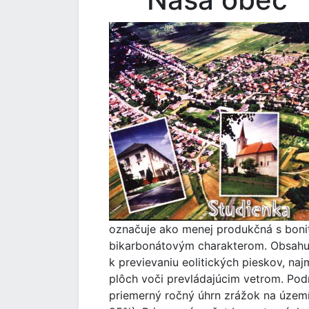
označuje ako menej produkčná s bonit
bikarbonátovým charakterom. Obsahujú 
k previevaniu eolitických pieskov, n
plôch voči prevládajúcim vetrom. Podn
priemerný ročný úhrn zrážok na území