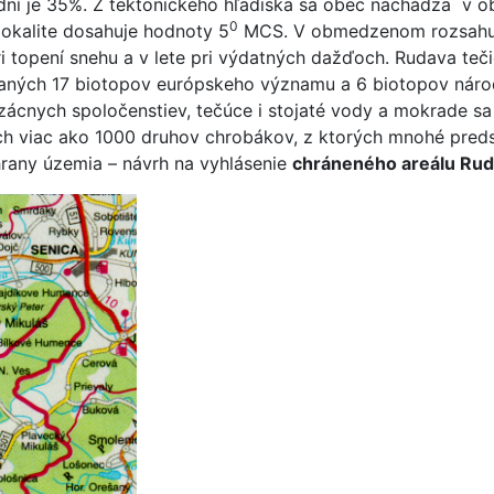
ní je 35%. Z tektonického hľadiska sa obec nachádza v ob
0
 lokalite dosahuje hodnoty 5
MCS. V obmedzenom rozsahu d
 topení snehu a v lete pri výdatných dažďoch. Rudava tečie
vaných 17 biotopov európskeho významu a 6 biotopov nár
ácnych spoločenstiev, tečúce i stojaté vody a mokrade sa
h viac ako 1000 druhov chrobákov, z ktorých mnohé predst
hrany územia – návrh na vyhlásenie
chráneného areálu Ru