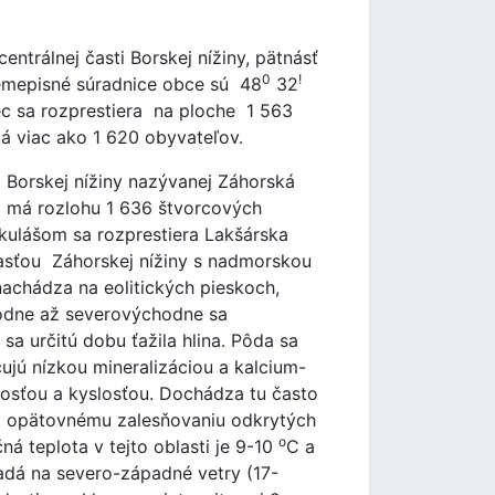
entrálnej časti Borskej nížiny, pätnásť
0
!
emepisné súradnice obce sú 48
32
c sa rozprestiera na ploche 1 563
 má viac ako 1 620 obyvateľov.
i Borskej nížiny nazývanej Záhorská
 a má rozlohu 1 636 štvorcových
kulášom sa rozprestiera Lakšárska
časťou Záhorskej nížiny s nadmorskou
achádza na eolitických pieskoch,
odne až severovýchodne sa
sa určitú dobu ťažila hlina. Pôda sa
jú nízkou mineralizáciou a kalcium-
dosťou a kyslosťou. Dochádza tu často
ost opätovnému zalesňovaniu odkrytých
o
á teplota v tejto oblasti je 9-10
C a
adá na severo-západné vetry (17-