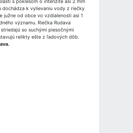
lasti s poklesom o intenzite asi 2 mm
ochádza k vylievaniu vody z riečky
 južne od obce vo vzdialenosti asi 1
odného významu. Riečka Rudava
 striedajú so suchými piesočnými
avujú relikty ešte z ľadových dôb.
dava.