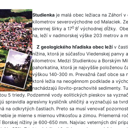
Studienka
je malá obec ležiaca na Záhorí v c
kilometrov severovýchodne od Malaciek. Z
0
!
severnej šírky a 17
8
východnej dĺžky. Obe
ha, leží v nadmorskej výške 203 metrov a
Z geologického hľadiska
obec leží
v čast
nížina, ktorá je súčasťou Viedenskej panvy
kilometrov. Medzi Studienkou a Borským Mi
pahorkatina, ktorá je najvyššie položenou 
výškou 140-300 m. Prevažná časť obce sa n
ktoré ležia na neogénnom podklade a vých
nachádzajú ílovito-prachovité sedimenty. Tu 
ou 5 triedy. Podzemné vody eolitických pieskov sa vyznaču
spravidla agresívny kysličník uhličitý a vyznačujú sa tvr
ajmä na odkrytých častiach. Preto sa musí venovať pozorn
ebie je mierne s miernou vlhkosťou a zimou. Priemerná ročn
 Borskej nížiny je 600-650 mm. Najviac veterných dní prip