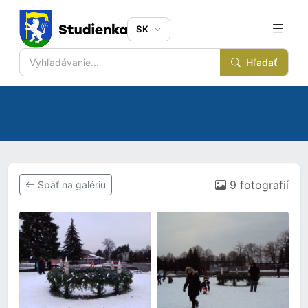
SK
Hľadať
9 fotografií
Späť na galériu